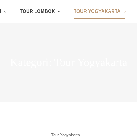
I
TOUR LOMBOK
TOUR YOGYAKARTA
Wisata Bali Dan Tour Bali Terlengkap Murah Berkualitas.
Kategori:
Tour Yogyakarta
Tour Yogyakarta