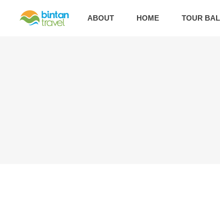
ABOUT
HOME
TOUR BAL
PT Bintan Liburan Wisata – Situs Penyedia Paket 
TOUR BALI