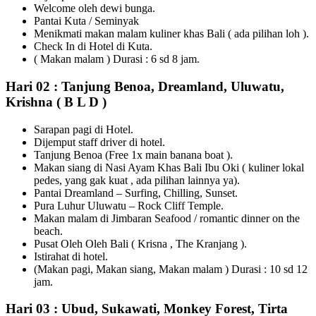
Welcome oleh dewi bunga.
Pantai Kuta / Seminyak
Menikmati makan malam kuliner khas Bali ( ada pilihan loh ).
Check In di Hotel di Kuta.
( Makan malam ) Durasi : 6 sd 8 jam.
Hari 02 : Tanjung Benoa, Dreamland, Uluwatu,
Krishna ( B L D )
Sarapan pagi di Hotel.
Dijemput staff driver di hotel.
Tanjung Benoa (Free 1x main banana boat ).
Makan siang di Nasi Ayam Khas Bali Ibu Oki ( kuliner lokal
pedes, yang gak kuat , ada pilihan lainnya ya).
Pantai Dreamland – Surfing, Chilling, Sunset.
Pura Luhur Uluwatu – Rock Cliff Temple.
Makan malam di Jimbaran Seafood / romantic dinner on the
beach.
Pusat Oleh Oleh Bali ( Krisna , The Kranjang ).
Istirahat di hotel.
(Makan pagi, Makan siang, Makan malam ) Durasi : 10 sd 12
jam.
Hari 03 : Ubud, Sukawati, Monkey Forest, Tirta