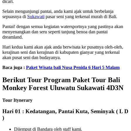
dicari.
Selain mengunjungi pantai, anda kami ajak untuk berbelanja
sepuasnya di
Sukawati
pasar seni yang terkenal murah di Bali.
Pantai! dengan semua kegiatan watersportnya yang pastinya akan
menyenangkan dan seru seperti tanjung benoa dan pantai
dreamland.
Hari kedua kami akan ajak anda berwisata ke pusatnya oleh-oleh,
kerajinan seni dan kerajinan di kabupaten gianyar yang terkenal
akan pusat seni dan budayanya.
Baca juga :
Paket Wisata bali Nusa Penida 6 Hari 5 Malam
Berikut Tour Program Paket Tour Bali
Monkey Forest Uluwatu Sukawati 4D3N
Tour Itynerary
Hari 01 : Kedatangan, Pantai Kuta, Seminyak ( L D
)
Dijemput di Bandara oleh staff kami.